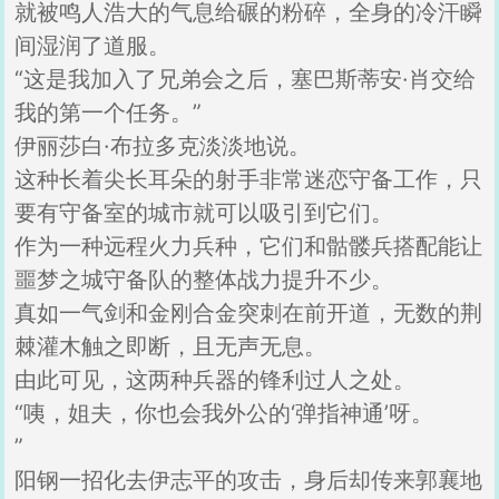
就被鸣人浩大的气息给碾的粉碎，全身的冷汗瞬
间湿润了道服。
“这是我加入了兄弟会之后，塞巴斯蒂安·肖交给
我的第一个任务。”
伊丽莎白·布拉多克淡淡地说。
这种长着尖长耳朵的射手非常迷恋守备工作，只
要有守备室的城市就可以吸引到它们。
作为一种远程火力兵种，它们和骷髅兵搭配能让
噩梦之城守备队的整体战力提升不少。
真如一气剑和金刚合金突刺在前开道，无数的荆
棘灌木触之即断，且无声无息。
由此可见，这两种兵器的锋利过人之处。
“咦，姐夫，你也会我外公的‘弹指神通’呀。
”
阳钢一招化去伊志平的攻击，身后却传来郭襄地