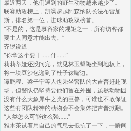
最近两天，他们遇到的野生动物越来越少了。
联赛助攻榜上，凯飒超越阿森纳队长法布雷加
斯，排名第一位，进球助攻双榜首。
“不是的，这是慕容家的规矩之一，所有访客都
要主人同意才能出去。”
齐锐说道。
“你拿这个要干……什……”
莉莉蒂娅还没问完，就见林玉颦跪坐到地板上，
将一块豆沙包递到了杜子辕嘴边。
谭鹏程、梁子宁等人也乘坐警队的大吉普赶赴现
场，但警队仍坚持要他们留在外围，虽然动物园
没有什么大象犀牛之类的巨兽，可谁也不敢保证
这些有团队精神的动物会不会集体把吉普掀翻。
“人类怎么可能这么强……”
雅木茶试着用自己的气息去抵抗了一下，一瞬间