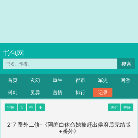
书包网
搜索
首页
玄幻
重生
都市
军史
网游
科幻
灵异
言情
排行
记录
字体
大
中
小
关灯
护眼
217 番外二修-《阿缠白休命她被赶出侯府后完结版
+番外》