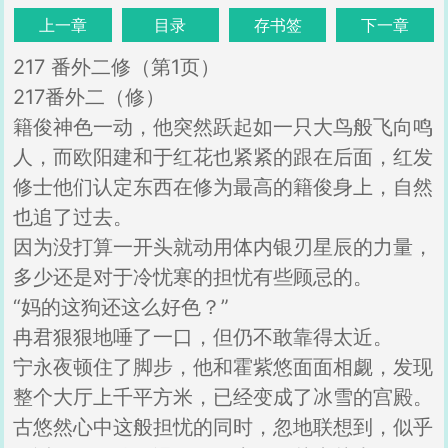
上一章
目录
存书签
下一章
217 番外二修（第1页）
217番外二（修）
籍俊神色一动，他突然跃起如一只大鸟般飞向鸣
人，而欧阳建和于红花也紧紧的跟在后面，红发
修士他们认定东西在修为最高的籍俊身上，自然
也追了过去。
因为没打算一开头就动用体内银刃星辰的力量，
多少还是对于冷忧寒的担忧有些顾忌的。
“妈的这狗还这么好色？”
冉君狠狠地唾了一口，但仍不敢靠得太近。
宁永夜顿住了脚步，他和霍紫悠面面相觑，发现
整个大厅上千平方米，已经变成了冰雪的宫殿。
古悠然心中这般担忧的同时，忽地联想到，似乎