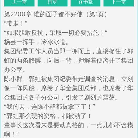
上一章
目录
存书签
下一章
第2200章 谁的面子都不好使（第1页）
“带走！”
“如果胆敢反抗，采取一切必要措施！”
杨芸一挥手，冷冰冰道。
集团纪委工作人员当即一拥而上，直接捉住了郭
虹的两条胳膊，向后一背，押解着便离开了集团
办公室。
陈小群、郭虹被集团纪委带走调查的消息，立刻
像一阵风般，席卷了华金集团总部，也席卷了华
金集团的各子分公司，引发了剧烈的震荡。
“我的天，连陈小群都被拿下了！”
“郭虹那么硬的资格，都被动了！
董事长这次看来是要动真格的，一点儿都不含糊
啊！”