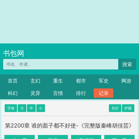
书包网
搜索
首页
玄幻
重生
都市
军史
网游
科幻
灵异
言情
排行
记录
字体
大
中
小
关灯
护眼
第2200章 谁的面子都不好使-《完整版秦峰胡佳芸》