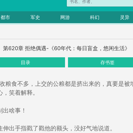
都市
军史
网游
科幻
灵异
第620章 拒绝偶遇-《60年代：每日盲盒，悠闲生活》
目录
存书签
秋收粮食不多，上交的公粮都是挤出来的，真要是被
心，笑着解释。
别出啥事！
住伸出手指戳了戳他的额头，没好气地说道。