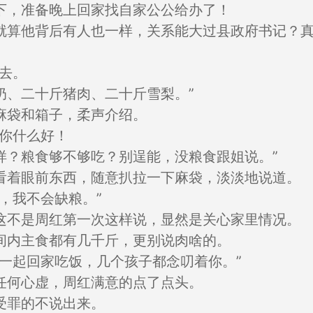
下，准备晚上回家找自家公公给办了！
就算他背后有人也一样，关系能大过县政府书记？
去。
奶、二十斤猪肉、二十斤雪梨。”
麻袋和箱子，柔声介绍。
说你什么好！
样？粮食够不够吃？别逞能，没粮食跟姐说。”
看着眼前东西，随意扒拉一下麻袋，淡淡地说道。
，我不会缺粮。”
这不是周红第一次这样说，显然是关心家里情况。
间内主食都有几千斤，更别说肉啥的。
一起回家吃饭，几个孩子都念叨着你。”
任何心虚，周红满意的点了点头。
受罪的不说出来。