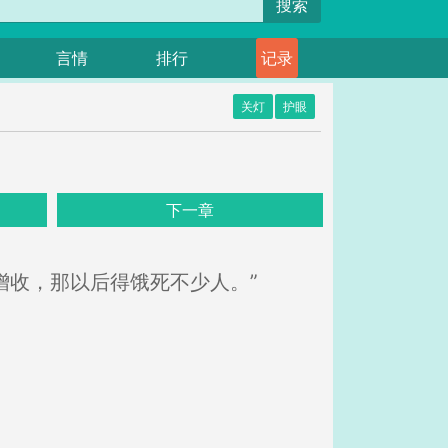
搜索
言情
排行
记录
关灯
护眼
下一章
增收，那以后得饿死不少人。”