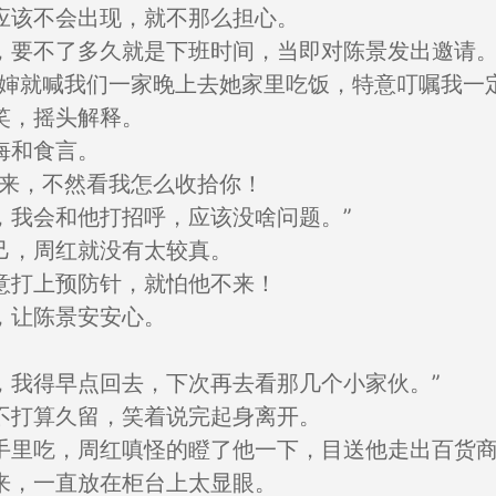
应该不会出现，就不那么担心。
，要不了多久就是下班时间，当即对陈景发出邀请
婶婶就喊我们一家晚上去她家里吃饭，特意叮嘱我一
笑，摇头解释。
悔和食言。
不来，不然看我怎么收拾你！
，我会和他打招呼，应该没啥问题。”
己，周红就没有太较真。
意打上预防针，就怕他不来！
，让陈景安安心。
，我得早点回去，下次再去看那几个小家伙。”
不打算久留，笑着说完起身离开。
手里吃，周红嗔怪的瞪了他一下，目送他走出百货
来，一直放在柜台上太显眼。