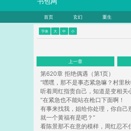
书包网
首页
玄幻
重生
字体
大
中
小
上一章
第620章 拒绝偶遇（第1页）
“嘿嘿，那不是事态紧急嘛？村里
听着周红指责自己，知道是变相关
“在紧急也不能站在枪口下面啊！
有事来找我，姐给你处理，你自己
就一个黄福有是吧？”
看陈景那不在意的模样，周红忍不