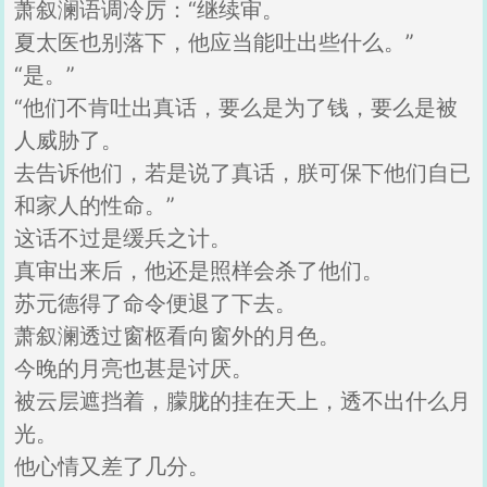
萧叙澜语调冷厉：“继续审。
夏太医也别落下，他应当能吐出些什么。”
“是。”
“他们不肯吐出真话，要么是为了钱，要么是被
人威胁了。
去告诉他们，若是说了真话，朕可保下他们自已
和家人的性命。”
这话不过是缓兵之计。
真审出来后，他还是照样会杀了他们。
苏元德得了命令便退了下去。
萧叙澜透过窗柩看向窗外的月色。
今晚的月亮也甚是讨厌。
被云层遮挡着，朦胧的挂在天上，透不出什么月
光。
他心情又差了几分。