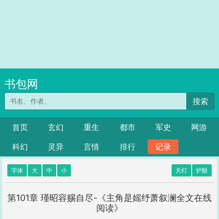
书包网
搜索
首页
玄幻
重生
都市
军史
网游
科幻
灵异
言情
排行
记录
字体
大
中
小
关灯
护眼
第101章 瑾昭容赐自尽-《主角是媱纾萧叙澜全文在线
阅读》