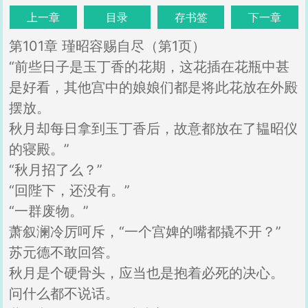
上一章
目录
存书签
下一章
第101章 瑾昭容赐自尽（第1页）
“前些日子是玉丁香的花期，这花插在花瓶中甚
是好看，其他宫中的娘娘们都是将此花放在外殿
摆放。
秋月却每日拿到玉丁香后，故意都放在了韫昭仪
的寝殿。”
“秋月招了么？”
“回陛下，还没有。”
“一群废物。”
萧叙澜冷厉呵斥，“一个宫婢的嘴都撬不开？”
苏元德不敢回答。
秋月是个硬骨头，应当也是抱着必死的决心。
问什么都不说话。