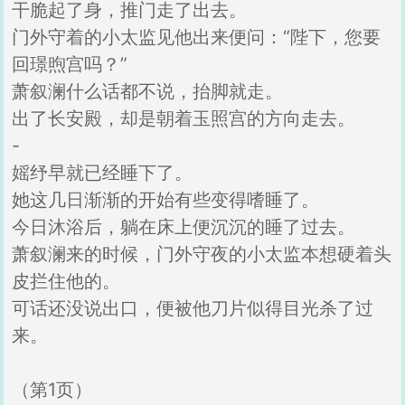
干脆起了身，推门走了出去。
门外守着的小太监见他出来便问：“陛下，您要
回璟煦宫吗？”
萧叙澜什么话都不说，抬脚就走。
出了长安殿，却是朝着玉照宫的方向走去。
-
媱纾早就已经睡下了。
她这几日渐渐的开始有些变得嗜睡了。
今日沐浴后，躺在床上便沉沉的睡了过去。
萧叙澜来的时候，门外守夜的小太监本想硬着头
皮拦住他的。
可话还没说出口，便被他刀片似得目光杀了过
来。
（第1页）