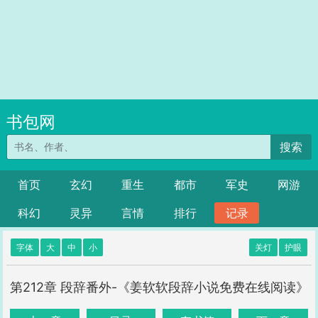
书包网
搜索
首页
玄幻
重生
都市
军史
网游
科幻
灵异
言情
排行
记录
字体
大
中
小
关灯
护眼
第212章 段辞番外-《姜软软段辞小说免费在线阅读》