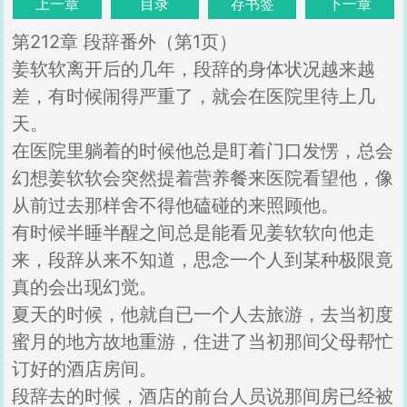
上一章
目录
存书签
下一章
第212章 段辞番外（第1页）
姜软软离开后的几年，段辞的身体状况越来越
差，有时候闹得严重了，就会在医院里待上几
天。
在医院里躺着的时候他总是盯着门口发愣，总会
幻想姜软软会突然提着营养餐来医院看望他，像
从前过去那样舍不得他磕碰的来照顾他。
有时候半睡半醒之间总是能看见姜软软向他走
来，段辞从来不知道，思念一个人到某种极限竟
真的会出现幻觉。
夏天的时候，他就自已一个人去旅游，去当初度
蜜月的地方故地重游，住进了当初那间父母帮忙
订好的酒店房间。
段辞去的时候，酒店的前台人员说那间房已经被