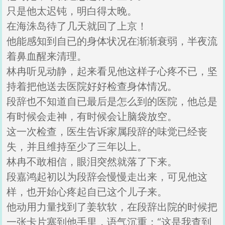
只是他太迟钝，明白得太晚。
在海洙岛待了几天就回了上京！
他能感知到自已的身体状况在渐渐衰弱，半夜流
着鼻血醒来清理。
林冉听见动静，起来看见他这样子心疼不已，坚
持着把他送去医院好好检查身体情况。
段辞也不知道自已最后是怎么到的医院，他总是
有时候会走神，有时候会让脑袋放空。
这一次检查，医生告诉家属段辞的味觉已经丧
失，并且维持至少了三年以上。
林冉不敢相信，眼泪突然就落了下来。
段嘉鸿起初以为段辞会慢慢走出来，可见他这
样，也开始心疼起自已这个儿子来。
他动用力量找到了姜软软，在段辞出院的时候把
一张卡片塞到他手里，语气沉重：“这是我查到