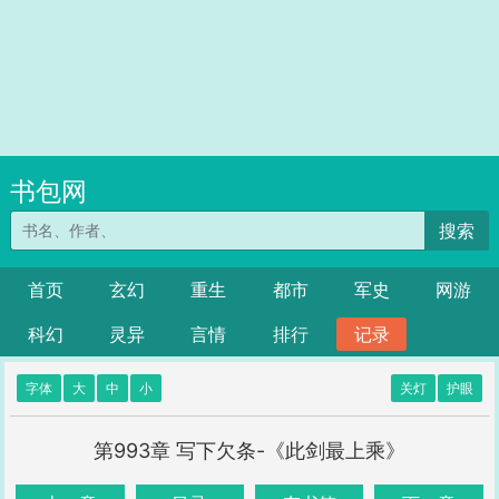
书包网
搜索
首页
玄幻
重生
都市
军史
网游
科幻
灵异
言情
排行
记录
字体
大
中
小
关灯
护眼
第993章 写下欠条-《此剑最上乘》