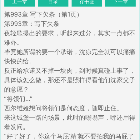
上一章
目录
存书签
下一章
第993章 写下欠条（第1页）
第993章：写下欠条
夜轻歌提出的要求，听起来过分，其实一点都不
难办。
毕竟她所谓的要一个承诺，沈凉完全就可以痛痛
快快的给。
反正给承诺又不掉一块肉，到时候真碰上事了，
具体该怎么做，那还不是照样得看他们沈家父子
的意愿？
“将领们…”
西尔维娅想问将领们是何态度，随即止住。
来这城堡一路的场景，此时的嗡嗡声，哪还用得
着发问。
“好了好了，你这个马屁‘精’就不要拍我的马屁了