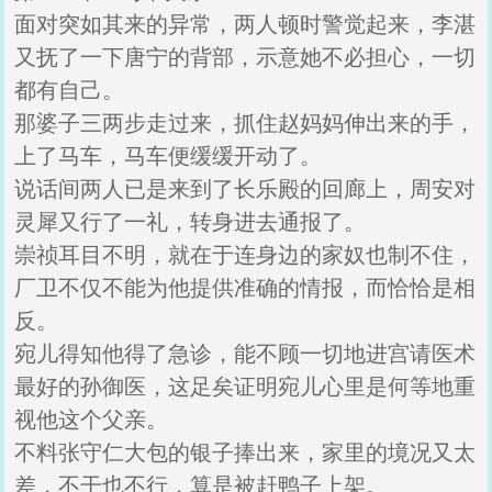
面对突如其来的异常，两人顿时警觉起来，李湛
又抚了一下唐宁的背部，示意她不必担心，一切
都有自己。
那婆子三两步走过来，抓住赵妈妈伸出来的手，
上了马车，马车便缓缓开动了。
说话间两人已是来到了长乐殿的回廊上，周安对
灵犀又行了一礼，转身进去通报了。
崇祯耳目不明，就在于连身边的家奴也制不住，
厂卫不仅不能为他提供准确的情报，而恰恰是相
反。
宛儿得知他得了急诊，能不顾一切地进宫请医术
最好的孙御医，这足矣证明宛儿心里是何等地重
视他这个父亲。
不料张守仁大包的银子捧出来，家里的境况又太
差，不干也不行，算是被赶鸭子上架。