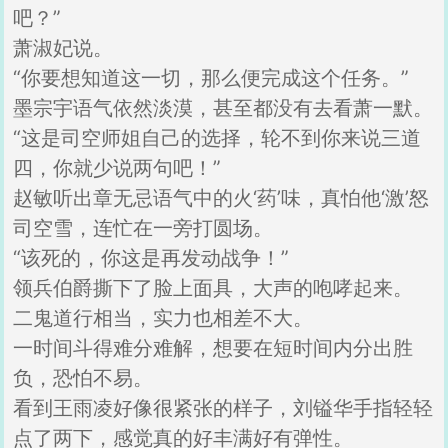
吧？”
萧淑妃说。
“你要想知道这一切，那么便完成这个任务。”
墨宗宇语气依然淡漠，甚至都没有去看萧一默。
“这是司空师姐自己的选择，轮不到你来说三道
四，你就少说两句吧！”
赵敏听出章无忌语气中的火‘药’味，真怕他‘激’怒
司空雪，连忙在一旁打圆场。
“该死的，你这是再发动战争！”
领兵伯爵撕下了脸上面具，大声的咆哮起来。
二鬼道行相当，实力也相差不大。
一时间斗得难分难解，想要在短时间内分出胜
负，恐怕不易。
看到王雨凌好像很紧张的样子，刘镒华手指轻轻
点了两下，感觉真的好丰满好有弹性。