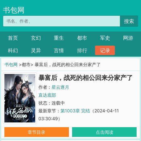
书包网
搜索
首页
玄幻
重生
都市
军史
网游
科幻
灵异
言情
排行
记录
书包网
>都市> 暴富后，战死的相公回来分家产了
暴富后，战死的相公回来分家产了
作者：
星云逐月
直达底部
状态：连载中
最新章节：
第1003章 完结
（2024-04-11
03:30:49）
章节目录
点击阅读