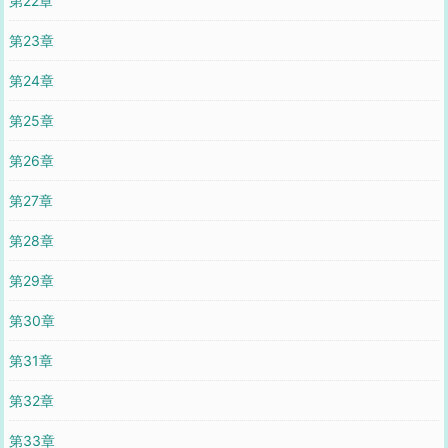
第22章
第23章
第24章
第25章
第26章
第27章
第28章
第29章
第30章
第31章
第32章
第33章