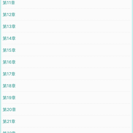
第11章
第12章
第13章
第14章
第15章
第16章
第17章
第18章
第19章
第20章
第21章