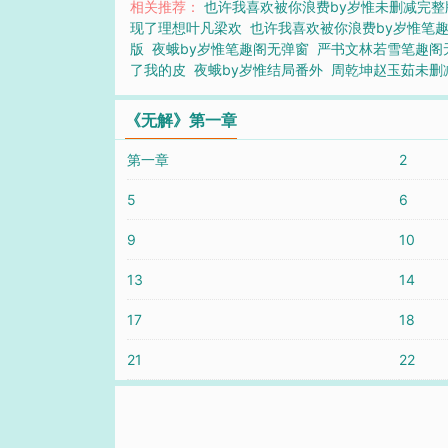
相关推荐：
也许我喜欢被你浪费by岁惟未删减完整
现了理想叶凡梁欢
也许我喜欢被你浪费by岁惟笔
版
夜蛾by岁惟笔趣阁无弹窗
严书文林若雪笔趣阁
了我的皮
夜蛾by岁惟结局番外
周乾坤赵玉茹未删
《无解》第一章
第一章
2
5
6
9
10
13
14
17
18
21
22