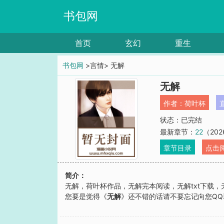
书包网
首页
玄幻
重生
书包网
>言情> 无解
无解
作者：
荷叶杯
状态：已完结
最新章节：
22
（2026
章节目录
点击
简介：
无解，荷叶杯作品，无解完本阅读，无解txt下载，
您要是觉得《
无解
》还不错的话请不要忘记向您Q