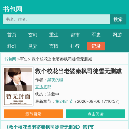
书包网
搜索
首页
玄幻
重生
都市
军史
网游
科幻
灵异
言情
排行
记录
书包网
>军史> 救个校花当老婆秦枫司徒雪无删减
救个校花当老婆秦枫司徒雪无删减
作者：
黑夜的瞳
直达底部
状态：连载中
最新章节：
第2481节
（2026-08-06 17:10:57）
章节目录
点击阅读
《救个校花当老婆秦枫司徒雪无删减》第1节