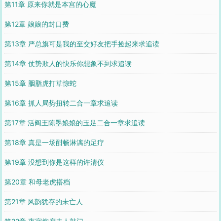
第11章 原来你就是本宫的心魔
第12章 娘娘的封口费
第13章 严总旗可是我的至交好友把手捡起来求追读
第14章 仗势欺人的快乐你想象不到求追读
第15章 胭脂虎打草惊蛇
第16章 抓人局势扭转二合一章求追读
第17章 活阎王陈墨娘娘的玉足二合一章求追读
第18章 真是一场酣畅淋漓的足疗
第19章 没想到你是这样的许清仪
第20章 和母老虎搭档
第21章 风韵犹存的未亡人