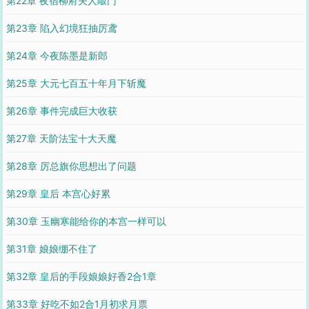
第22章 夜宿柳府夫人敲门
第23章 陷入幻境狂抽厉鸢
第24章 今夜陈墨是新郎
第25章 大元七百五十年月下斩魔
第26章 事件完成巨大收获
第27章 天阶法宝十大天魔
第28章 厉总旗你思想出了问题
第29章 皇后 本宫心好累
第30章 玉幽寒能给你的本宫一样可以
第31章 娘娘绷不住了
第32章 皇后的手段娘娘好香2合1章
第33章 好吃不如2合1月初求月票