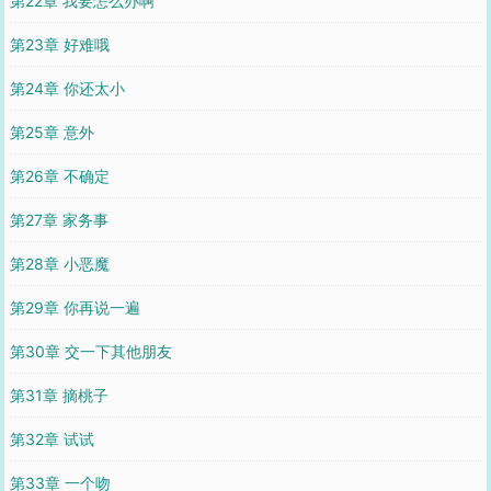
第22章 我要怎么办啊
第23章 好难哦
第24章 你还太小
第25章 意外
第26章 不确定
第27章 家务事
第28章 小恶魔
第29章 你再说一遍
第30章 交一下其他朋友
第31章 摘桃子
第32章 试试
第33章 一个吻