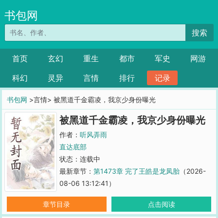
书包网
搜索
首页
玄幻
重生
都市
军史
网游
科幻
灵异
言情
排行
记录
书包网
>言情> 被黑道千金霸凌，我京少身份曝光
被黑道千金霸凌，我京少身份曝光
作者：
听风弄雨
直达底部
状态：连载中
最新章节：
第1473章 完了王皓是龙凤胎
（2026-
08-06 13:12:41）
章节目录
点击阅读