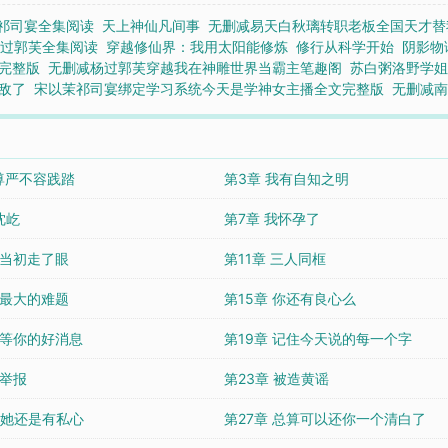
祁司宴全集阅读
天上神仙凡间事
无删减易天白秋璃转职老板全国天才替
杨过郭芙全集阅读
穿越修仙界：我用太阳能修炼
修行从科学开始
阴影物
完整版
无删减杨过郭芙穿越我在神雕世界当霸主笔趣阁
苏白粥洛野学
敌了
宋以茉祁司宴绑定学习系统今天是学神女主播全文完整版
无删减
 尊严不容践踏
第3章 我有自知之明
沈屹
第7章 我怀孕了
 当初走了眼
第11章 三人同框
 最大的难题
第15章 你还有良心么
 等你的好消息
第19章 记住今天说的每一个字
 举报
第23章 被造黄谣
 她还是有私心
第27章 总算可以还你一个清白了