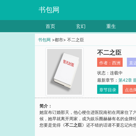
书包网
首页
玄幻
重生
书包网
>都市> 不二之臣
不二之臣
作者：
西洲
直
状态：连载中
最新章节：
第42章
章节目录
点击
简介：
她宣布订婚那天，他心梗住进医院南初在周家住了
候，她早就离开周家，成为娱乐圈赫赫有名的金牌经
您要是觉得《
不二之臣
》还不错的话请不要忘记向