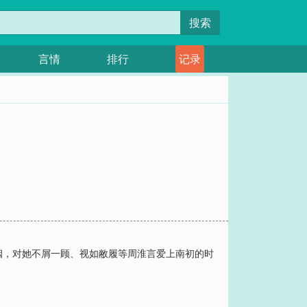
搜索
言情
排行
记录
姻，对她不屑一顾、视如敝履等周淮言爱上南初的时