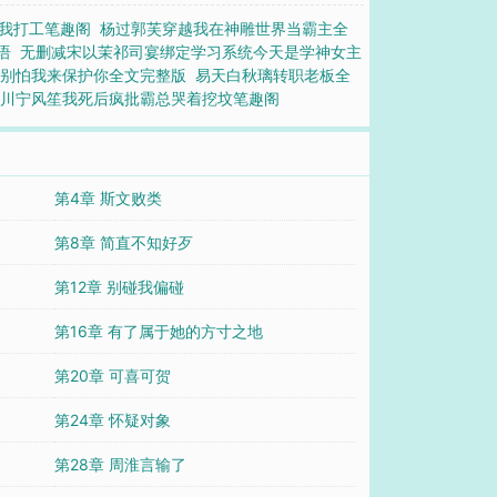
我打工笔趣阁
杨过郭芙穿越我在神雕世界当霸主全
语
无删减宋以茉祁司宴绑定学习系统今天是学神女主
姐别怕我来保护你全文完整版
易天白秋璃转职老板全
南川宁风笙我死后疯批霸总哭着挖坟笔趣阁
第4章 斯文败类
第8章 简直不知好歹
第12章 别碰我偏碰
第16章 有了属于她的方寸之地
第20章 可喜可贺
第24章 怀疑对象
第28章 周淮言输了