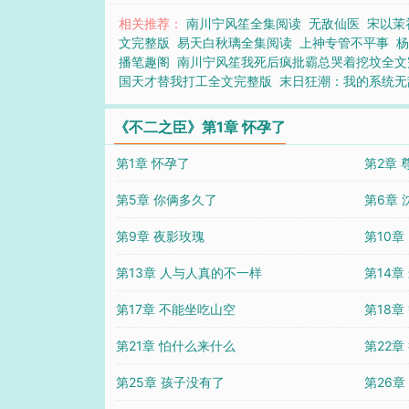
相关推荐：
南川宁风笙全集阅读
无敌仙医
宋以茉
文完整版
易天白秋璃全集阅读
上神专管不平事
播笔趣阁
南川宁风笙我死后疯批霸总哭着挖坟全文
国天才替我打工全文完整版
末日狂潮：我的系统无
《不二之臣》第1章 怀孕了
第1章 怀孕了
第2章
第5章 你俩多久了
第6章 
第9章 夜影玫瑰
第10章
第13章 人与人真的不一样
第14章
第17章 不能坐吃山空
第18章
第21章 怕什么来什么
第22章
第25章 孩子没有了
第26章