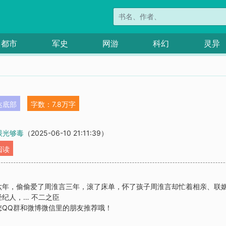
都市
军史
网游
科幻
灵异
达底部
字数：7.8万字
 眼光够毒
（2025-06-10 21:11:39）
阅读
六年，偷偷爱了周淮言三年，滚了床单，怀了孩子周淮言却忙着相亲、联
纪人，… 不二之臣
您QQ群和微博微信里的朋友推荐哦！