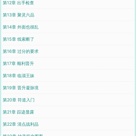
第12章 出手检查
第13章 聚灵六品
第14章 外面也很乱
第15章 线索断了
第16章 过分的要求
第17章 顺利晋升
第18章 临淄王妹
第19章 晋升凝脉境
第20章 符道入门
第21章 踪迹显露
第22章 清点战利品