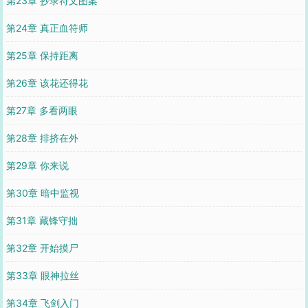
第23章 抄录符文图案
第24章 真正血符师
第25章 保持距离
第26章 该花还得花
第27章 多看两眼
第28章 排挤在外
第29章 你来说
第30章 暗中监视
第31章 藏锋守拙
第32章 开始摸尸
第33章 眼神拉丝
第34章 飞剑入门