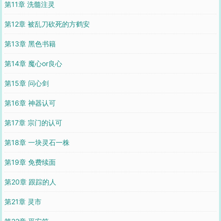
第11章 洗髓注灵
第12章 被乱刀砍死的方鹤安
第13章 黑色书籍
第14章 魔心or良心
第15章 问心剑
第16章 神器认可
第17章 宗门的认可
第18章 一块灵石一株
第19章 免费续面
第20章 跟踪的人
第21章 灵市