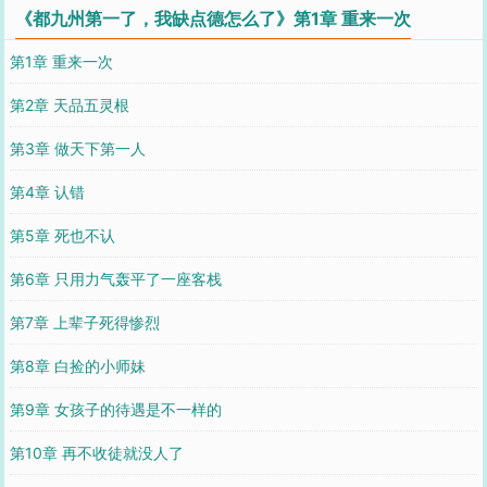
《都九州第一了，我缺点德怎么了》第1章 重来一次
第1章 重来一次
第2章 天品五灵根
第3章 做天下第一人
第4章 认错
第5章 死也不认
第6章 只用力气轰平了一座客栈
第7章 上辈子死得惨烈
第8章 白捡的小师妹
第9章 女孩子的待遇是不一样的
第10章 再不收徒就没人了