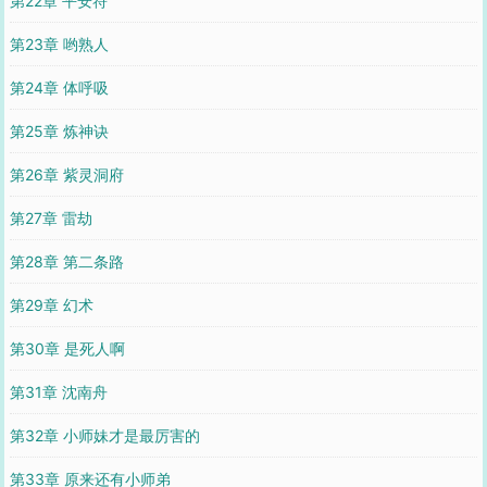
第22章 平安符
第23章 哟熟人
第24章 体呼吸
第25章 炼神诀
第26章 紫灵洞府
第27章 雷劫
第28章 第二条路
第29章 幻术
第30章 是死人啊
第31章 沈南舟
第32章 小师妹才是最厉害的
第33章 原来还有小师弟