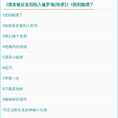
《渣攻被反攻后陷入修罗场[快穿]》1抓到狐狸了
1抓到狐狸了
2你很喜欢被别人欺负
3我们做个交易
4包厢内的游戏
5漂亮小狐狸
6惩罚
7求我一次
8只能是他的
9被粉碎的项目
10主治医生送的神秘小礼物