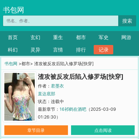
书包网
搜索
首页
玄幻
重生
都市
军史
网游
科幻
灵异
言情
排行
记录
书包网
>都市> 渣攻被反攻后陷入修罗场[快穿]
渣攻被反攻后陷入修罗场[快穿]
作者：
君墨衣
直达底部
状态：连载中
最新章节：
16祁鹤在酒吧
（2025-03-09
01:26:30）
章节目录
点击阅读