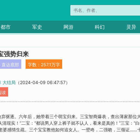
都市
军史
网游
科幻
灵异
宝强势归来
直达底部
字数：257.1万字
章 大结局
（2024-04-09 06:47:57）
阅读
放弃驱逐。六年后，她带着三个萌宝归来。三宝智商爆表，查出薄家那位
请认清现实！”二宝：“都说男人穿上裤子就不认人，看来是真的！”三宝：
感情生疏。三个宝宝教他如何追女人。一壁咚，二强吻，三领证......十八