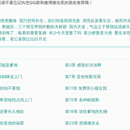
话请不要忘记向您QQ群和微博微信里的朋友推荐哦！
妃绝美翻身
我只想苟长生，你们却逼我强无敌
漂亮反派重生后，被死对
离婚后，三个萌宝带我炸翻前夫财团
我为天道，气运之子替我征战诸
婚后悔了，黏着前妻要复婚
卓少今天宠妻了吗
慕少娇妻是大佬
重生末
喜夜，老公逼我让位白月光
 可能是爹地
第3章 感觉好冷淡啊
 将妈咪送上门
第7章 是他有眼无珠
 你别不要我
第11章 煞费苦心接近我
章 希望他找点找上门
第15章 各种献殷勤
 还要长久相处
第19章 送给爹地的礼物
 你是他的福星
第23章 把痛痛吹走