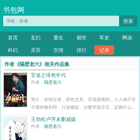
书包网
搜索
首页
玄幻
重生
都市
军史
网游
科幻
灵异
言情
排行
记录
作者《隔壁老六》相关作品集
官途之绯色年代
作者：
隔壁老六
简介：权钱交易，权色交易，官场潜规则，小人物不甘
平庸和被利用，仕途崛起，但繁华落尽后，还剩什么...
王劲松卢萍未删减版
作者：
隔壁老六