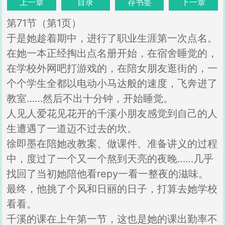
上一章
目录
存书签
下一章
第71节（第1页）
于是她趁着期中，进行了职业生涯第一次点名。
在她一本正经掏出点名册开始，在宿舍睡觉的，
在学校外网吧打游戏的，在陪女朋友逛街的，一
个个学生全都以电动小马达般的速度，飞奔进了
教室……然后不出十分钟，开始睡觉。
人见人爱花见花开的千溪小朋友感觉到自己的人
生遭遇了一道迈不过去的坎。
徐即墨在陪她改教案、做课件、准备讲义的过程
中，度过了一个又一个熬到天亮的夜晚……几乎
找回了当初她陪他看repy一看一整夜的滋味。
最终，他挑了个风和日丽的日子，打算去她学校
看看。
千溪的课在上午第一节，这也是她的课出勤率不