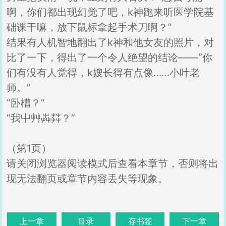
啊，你们都出现幻觉了吧，k神跑来听医学院基
础课干嘛，放下鼠标拿起手术刀啊？”
结果有人机智地翻出了k神和他女友的照片，对
比了一下，得出了一个令人绝望的结论——“你
们有没有人觉得，k嫂长得有点像……小叶老
师。”
“卧槽？”
“我屮艸芔茻？”
（第1页）
请关闭浏览器阅读模式后查看本章节，否则将出
现无法翻页或章节内容丢失等现象。
上一章
目录
存书签
下一章