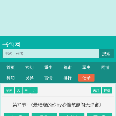
书包网
搜索
首页
玄幻
重生
都市
军史
网游
科幻
灵异
言情
排行
记录
字体
大
中
小
关灯
护眼
第71节-《最璀璨的你by岁惟笔趣阁无弹窗》