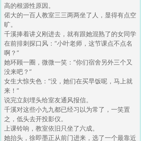
高的根源性原因。
偌大的一百人教室三三两两坐了人，显得有点空
旷。
千溪捧着讲义刚进去，就有跟她混熟了的女同学
在前排刺探口风：“小叶老师，这节课点不点名
啊？”
她环顾一圈，微微一笑：“你们宿舍另外三个又
没来吧？”
女生大惊失色：“没，她们在买早饭呢，马上就
来！”
说完立刻埋头给室友通风报信。
千溪对这些小九九都已经习以为常了，一笑置
之，低头去开投影仪。
上课铃响，教室依旧只坐了六成。
她抬头，徐即墨正从前门进来，选了一个最靠近