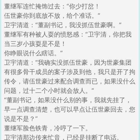
董继军连忙掩饰过去：“你少打岔！
伍世豪你到底放不放，给个准话。”
卫宇清道：“董副书记，我没抓伍世豪啊。”
董继军有种被人耍的愤怒感：“卫宇清，你把我
当三岁小孩耍是不是！
你睁眼说什么瞎话。”
卫宇清道：“我确实没抓伍世豪，因为世豪集团
有很多骨干成员的案子涉及到他，我只是开了拘
传令，请伍世豪过来配合调查而已，如果没什么
问题，过十二个小时就会放人。”
“董副书记，如果没什么别的事，我就先挂了，
早一点调查清楚，也可以早点让伍世豪回去，您
说是不是？”
董继军脸色铁青，冷哼了一下。
卫宇清那边传来忙音，已经是挂断了电话。