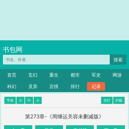
书包网
搜索
首页
玄幻
重生
都市
军史
网游
科幻
灵异
言情
排行
记录
字体
大
中
小
关灯
护眼
第273章-《周继运关容未删减版》