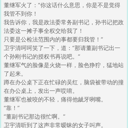
董继军火了：“你这话什么意思，你是不是觉得
我管不到你！
我告诉你，我是政法委常务副书记，孙书记把政
法委这一摊子事全权交给我了！
只要是公检法范围内的事都要归我管！”
卫宇清呵呵笑了一下，道：“那请董副书记出一
个孙刚书记的授权书再说吧。”
董继军气的脸像是火烧一样，脸色狰狞，猛地站
了起来。
蹲在办公桌下正在忙碌的吴红，脑袋被带动的撞
在办公桌上，发出一声哎唷。
董继军也被咬的不轻，痛得他龇牙咧嘴。
“靠！”
“董副书记那边很忙啊。”
卫宇清听到了这声非常暧昧的女子叫声。