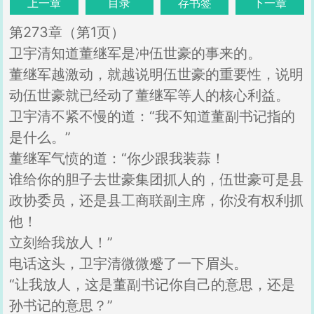
上一章
目录
存书签
下一章
第273章（第1页）
卫宇清知道董继军是冲伍世豪的事来的。
董继军越激动，就越说明伍世豪的重要性，说明
动伍世豪就已经动了董继军等人的核心利益。
卫宇清不紧不慢的道：“我不知道董副书记指的
是什么。”
董继军气愤的道：“你少跟我装蒜！
谁给你的胆子去世豪集团抓人的，伍世豪可是县
政协委员，还是县工商联副主席，你没有权利抓
他！
立刻给我放人！”
电话这头，卫宇清微微蹙了一下眉头。
“让我放人，这是董副书记你自己的意思，还是
孙书记的意思？”