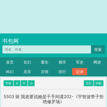
书包网
搜索
首页
玄幻
重生
都市
军史
网游
科幻
灵异
言情
排行
记录
字体
大
中
小
关灯
护眼
5503 斑 我老婆说她是千手间谍202-《宇智波带子拒
绝修罗场》