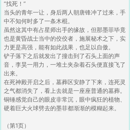
“找死！”
当头的青年一让，身后两人朝唐锋冲了过来，手
中不知何时多了一条木棍。
虽然这其中有占星师出手的缘故，但那墨菲毕竟
也是黄昏战士当中的佼佼者，施展秘术之下，实
力更是高强，能有如此战果，也足以自傲。
铲子落下之后就发出了撞击到了石头上面的声
音，李昊一用力，一堆土夹杂着石头便直接飞了
出来。
在死神殿开启之后，墓葬区安静了下来，连死灵
之气都消失了，看上去就是一座座普通的墓葬。
铜锤感觉自己的眼皮非常沉，眼中疯狂的植物、
硬着巨大火球劈去的墨菲都渐渐的模糊起来。
（第1页）