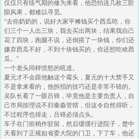
仅仅只有练气期的修为来看，他恐怕连几枚三阶
陨风果，都难以寻觅。
“去你奶奶的，说好大家平摊钱买个西瓜吃，你
们三个一人出三块，我去买出两块，结果我自己
花了四块，跑腿不说，还倒搭了一块钱，你们还
嫌弃西瓜不好，不到十块钱买的，你还想吃啥西
瓜。”
一个老头同样愤怒的吼道。
夏元才不会跟他触这个霉头，夏元的十大禁手又
不是拿来看的，他拆招的技巧还是非常不错的。
吴队长看了一眼吕铎，毕竟他是主要负责人，自
己市局按理说不归秦淼管辖，但这令自然得听，
不过程序也得走，吕铎必须点头。
车子在门前稍作驻留，然后缓缓行进院子，楚中
天看到了正规如省委大院的门卫，下了车，他还