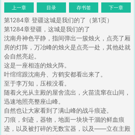
上一章
目录
存书签
下一章
第1284章 登疆这城是我们的了（第1页）
第1284章登疆，这城是我们的了
沈南舟神色平静，指间弹出一簇烛火，点亮了厢
房的灯阵，万冶峰的烛火是点亮一处，其他处就
会自然亮起。
这是一座相连的烛火阵。
叶绾绾跟沈南舟、方鹤安都看出来了。
至于李万知，压根没看。
随着火光从主殿的屋舍流出，火苗流窜在山间，
迅速地照亮整座山峰。
自然也让大家看到了满山峰的战斗痕迹。
刀痕，剑迹，器物，地面一块块干涸的鲜血痕
迹，以及被打碎的无数宝器，以及——立在主殿