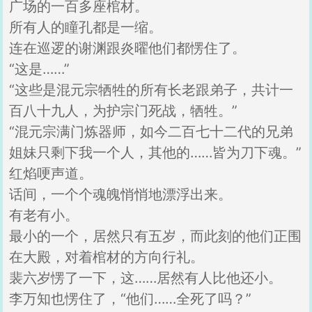
广场的一百多座棺材。
所有人的瞳孔都是一缩。
连在巡逻的谢渊跟炎曜他们都愣住了。
“这是……”
“这些是混元宗牺牲的所有长老跟弟子，共计一
百八十九人，为护宗门死战，牺牲。”
“混元宗满门炼器师，如今二百七十二代的兄弟
姐妹只剩下我一个人，其他的……皆为刀下魂。”
红焰哽声道。
话间，一个个魂魄悄悄地漂浮出来。
有老有小。
最小的一个，居然只有五岁，而此刻的他们正围
在大殿，对着棺材的方向行礼。
裴六岁愣了一下，这……居然有人比他还小。
李万知也愣住了，“他们……全死了吗？”