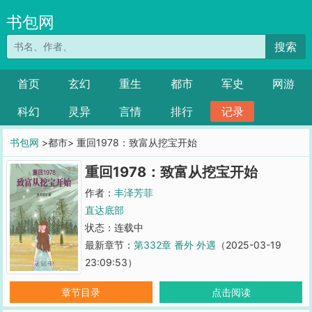
书包网
搜索
首页
玄幻
重生
都市
军史
网游
科幻
灵异
言情
排行
记录
书包网
>都市> 重回1978：致富从挖宝开始
重回1978：致富从挖宝开始
作者：
丰泽芳菲
直达底部
状态：连载中
最新章节：
第332章 番外 外遇
（2025-03-19
23:09:53）
章节目录
点击阅读