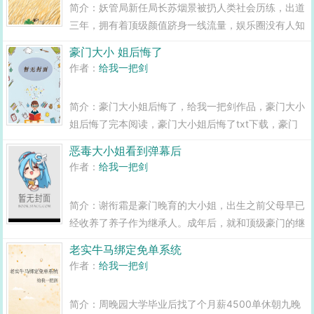
简介：妖管局新任局长苏烟景被扔人类社会历练，出道
三年，拥有着顶级颜值跻身一线流量，娱乐圈没有人知
道，她其实是一只边牧精。 玩够了的那天，苏烟景
豪门大小 姐后悔了
宣布退圈放羊。 全网都炸了，粉丝爱她的一切也舍
作者：
给我一把剑
不得她，黑粉讨厌她的美丽活泼。 经纪人...
简介：豪门大小姐后悔了，给我一把剑作品，豪门大小
姐后悔了完本阅读，豪门大小姐后悔了txt下载，豪门
大小姐后悔了免费阅读，豪门大小姐后悔了无弹窗，...
恶毒大小姐看到弹幕后
作者：
给我一把剑
简介：谢衔霜是豪门晚育的大小姐，出生之前父母早已
经收养了养子作为继承人。成年后，就和顶级豪门的继
承人江御川联姻。 然而，她听信朋友的洗脑，认定
老实牛马绑定免单系统
父母不爱为利益把她送去联姻的谢衔霜，出轨夜店男
作者：
给我一把剑
模，给禁欲高岭之花老公戴绿帽。 给商业死对...
简介：周晚园大学毕业后找了个月薪4500单休朝九晚